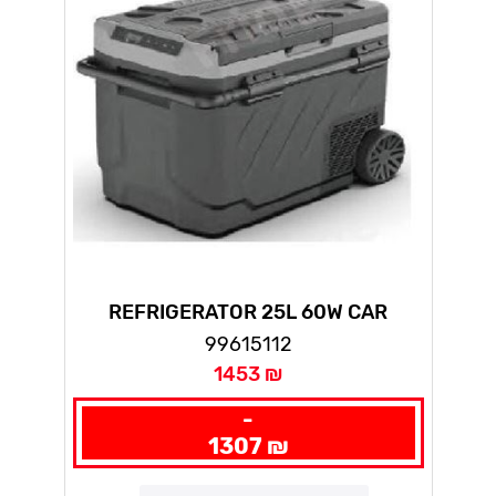
REFRIGERATOR 25L 60W CAR
12VDC/230VAC + HANDLE + WHEELS
99615112
1453 ₪
-
1307 ₪