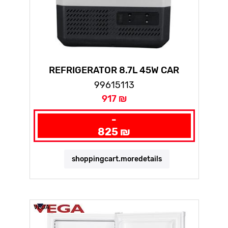
REFRIGERATOR 8.7L 45W CAR
12VDC/230VAC + HANDLE
99615113
917 ₪
-
825 ₪
shoppingcart.moredetails
VEGA