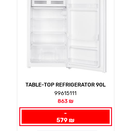
TABLE-TOP REFRIGERATOR 90L
WHITE
99615111
863 ₪
-
579 ₪