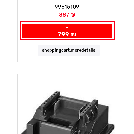
BLACK
99615109
887 ₪
-
799 ₪
shoppingcart.moredetails