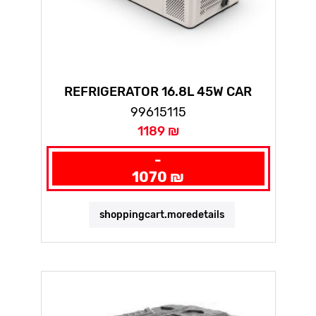
REFRIGERATOR 16.8L 45W CAR
12VDC/230VAC
99615115
1189 ₪
-
1070 ₪
shoppingcart.moredetails