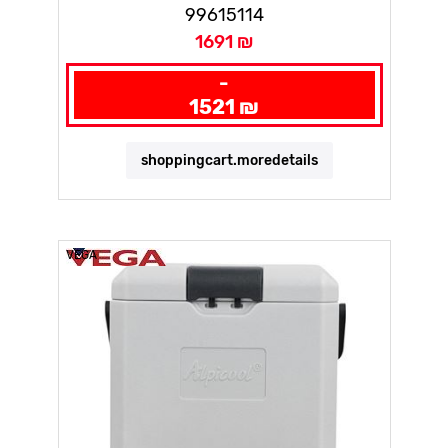
12VDC/230VAC + HANDLE + WHEELS
99615114
1691 ₪
-
1521 ₪
shoppingcart.moredetails
VEGA