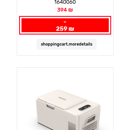
1640060
394 ₪
-
259 ₪
shoppingcart.moredetails