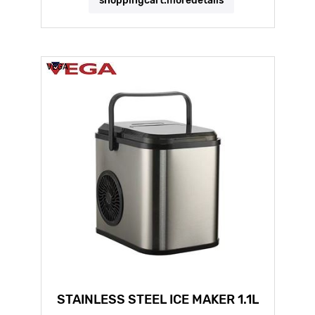
shoppingcart.moredetails
VEGA
STAINLESS STEEL ICE MAKER 1.1L
VEGA