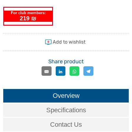
For club members:
219 ₪
Share product
Overview
Specifications
Contact Us