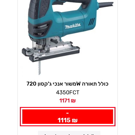
משור אנכי ג'קסון 720W כולל תאורה
מקיטה
4350FCT
1171 ₪
-
1115 ₪