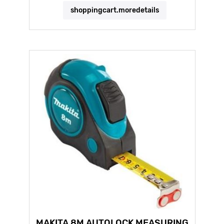
shoppingcart.moredetails
MAKITA 8M AUTOLOCK MEASURING