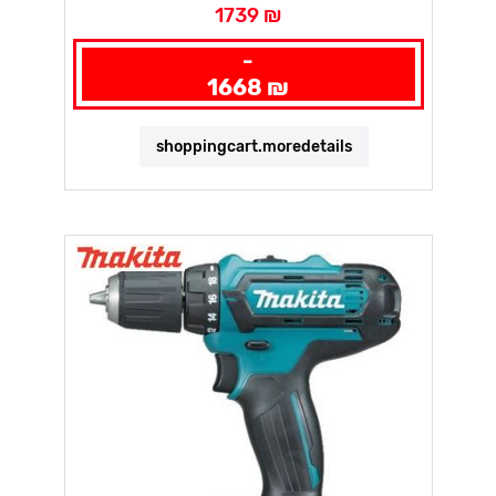
1739 ₪
-
1668 ₪
shoppingcart.moredetails