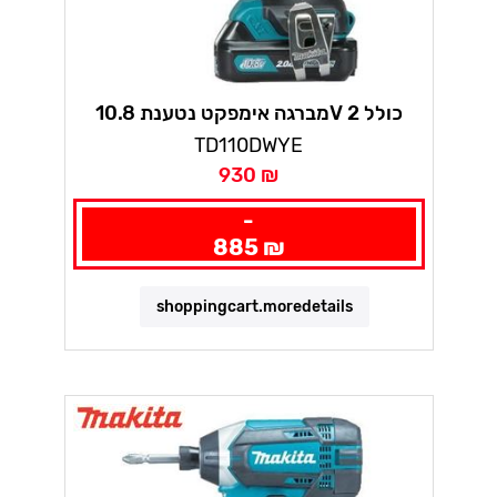
מברגה אימפקט נטענת 10.8V כולל 2
סוללות 1.5AH ליתיום מקיטה
TD110DWYE
930 ₪
-
885 ₪
shoppingcart.moredetails