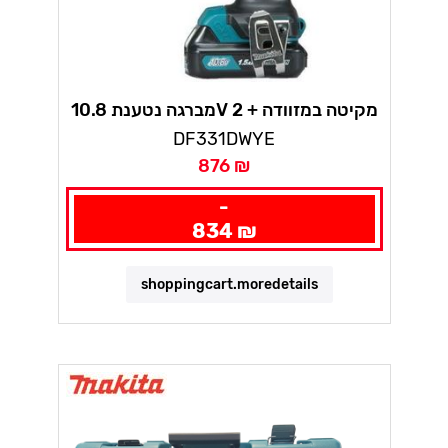
מברגה נטענת 10.8V מקיטה במזוודה + 2
סוללות 1.5AH ומטען
DF331DWYE
876 ₪
-
834 ₪
shoppingcart.moredetails