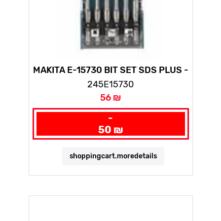
MAKITA E-15730 BIT SET SDS PLUS -
6 PC
245E15730
56 ₪
-
50 ₪
shoppingcart.moredetails