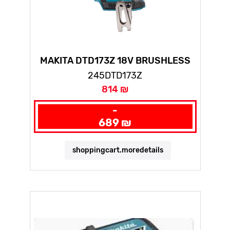
MAKITA DTD173Z 18V BRUSHLESS
IMPACT DRIVER (BODY ONLY)
245DTD173Z
814 ₪
-
689 ₪
shoppingcart.moredetails