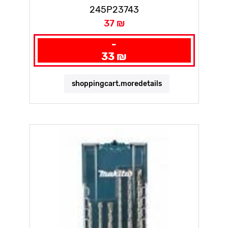
245P23743
37 ₪
-
33 ₪
shoppingcart.moredetails