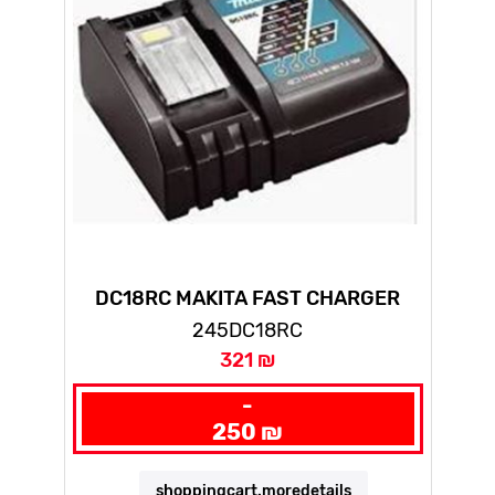
DC18RC MAKITA FAST CHARGER
245DC18RC
321 ₪
-
250 ₪
shoppingcart.moredetails