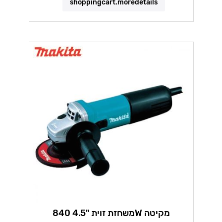
shoppingcart.moredetails
משחזת זוית "4.5 840W מקיטה