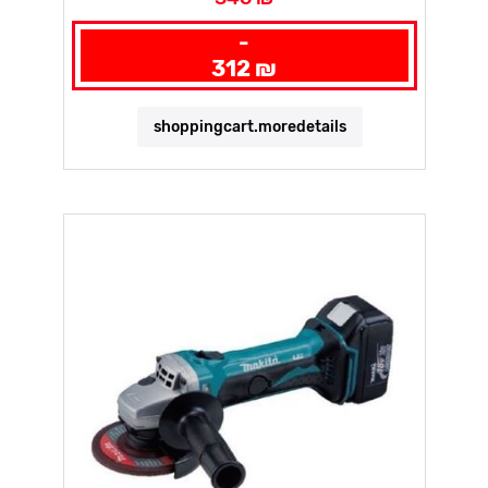
-
312 ₪
shoppingcart.moredetails