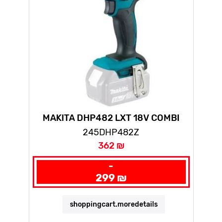
MAKITA DHP482 LXT 18V COMBI
DRILL
245DHP482Z
362 ₪
-
299 ₪
shoppingcart.moredetails