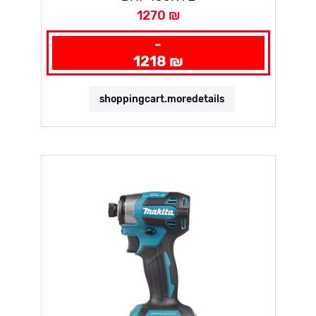
1270 ₪
-
1218 ₪
shoppingcart.moredetails