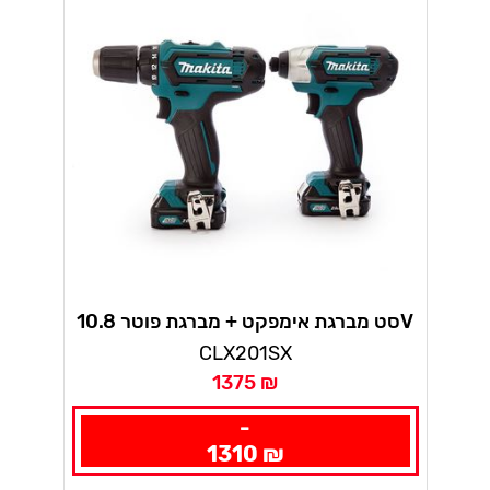
סט מברגת אימפקט + מברגת פוטר 10.8V
כולל 2 סוללות ליתיום 1.5AH במזוודה +
CLX201SX
מטען מהיר מקיטה
1375 ₪
-
1310 ₪