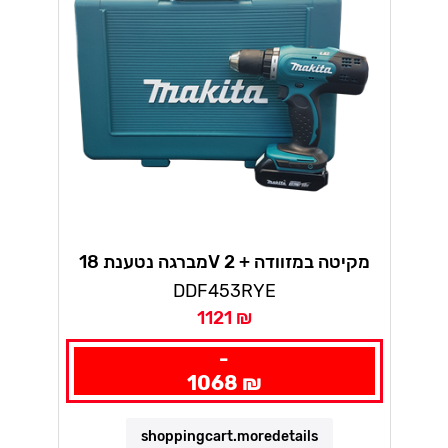
מברגה נטענת 18V מקיטה במזוודה + 2
סוללות 1.5AH ומטען מהיר
DDF453RYE
1121 ₪
-
1068 ₪
shoppingcart.moredetails