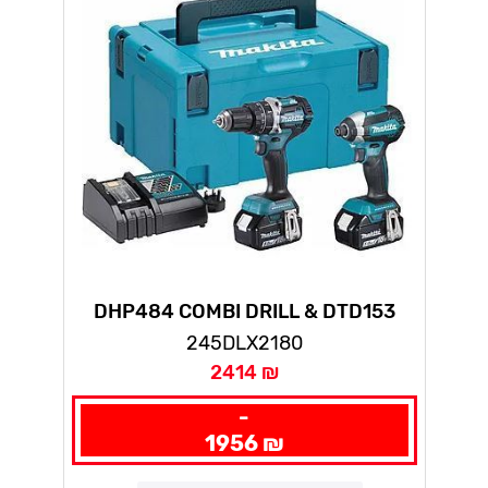
DHP484 COMBI DRILL & DTD153
IMPACT DRIVER INC 2X 5.0AH BATT
245DLX2180
2414 ₪
-
1956 ₪