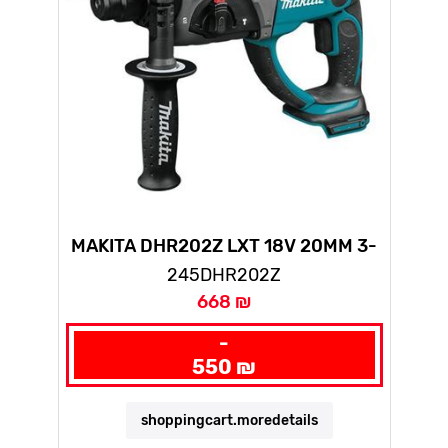
MAKITA DHR202Z LXT 18V 20MM 3-
MODE SDS+ ROTARY HAMMER
245DHR202Z
(BODY
668 ₪
-
550 ₪
shoppingcart.moredetails