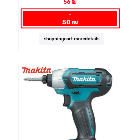
56 ₪
-
50 ₪
shoppingcart.moredetails