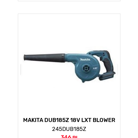
MAKITA DUB185Z 18V LXT BLOWER
(BODY ONLY)
245DUB185Z
346 ₪