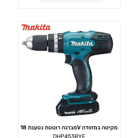
מברגה רוטטת נטענת 18V מקיטה במזוודה
+ 2 סוללות 1.5AH ומטען מהיר
DHP453RYE