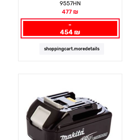
9557HN
477 ₪
-
454 ₪
shoppingcart.moredetails