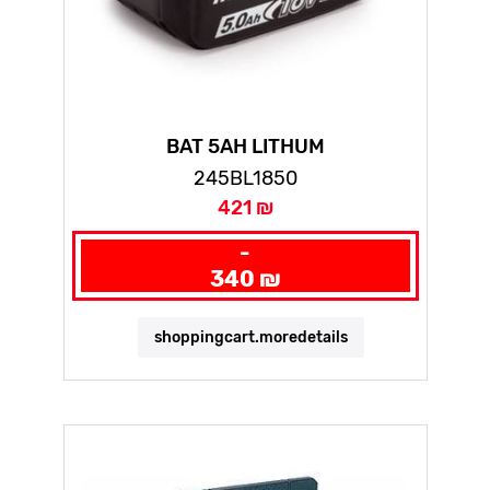
BAT 5AH LITHUM
245BL1850
421 ₪
-
340 ₪
shoppingcart.moredetails