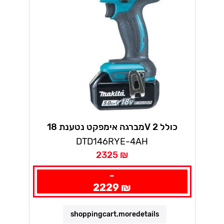
מברגה אימפקט נטענת 18V כולל 2
סוללות ליתיום 4AH + מטען מהיר במזוודה
DTD146RYE-4AH
מקיטה
2325 ₪
-
2229 ₪
shoppingcart.moredetails