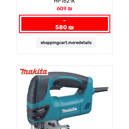
HP1621K
609 ₪
-
580 ₪
shoppingcart.moredetails