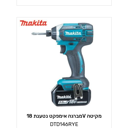
מברגה אימפקט נטענת 18V מקיטה
במזוודה + 2 סוללות 1.5AH ומטען מהיר
DTD146RYE