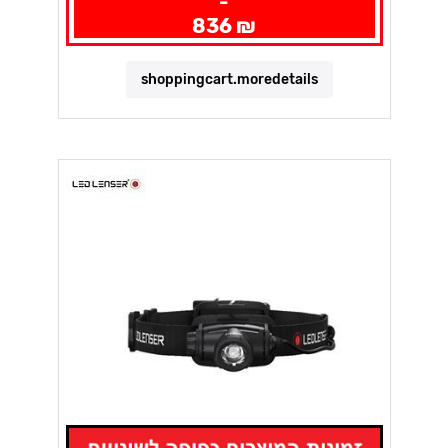
-
836 ₪
shoppingcart.moredetails