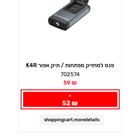
K4R פנס למחזיק מפתחות / תיק אפור
לדלנסר
702574
59 ₪
-
52 ₪
shoppingcart.moredetails