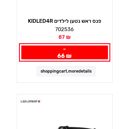
KIDLED4R פנס ראש נטען לילדים
לדלנסר
702536
87 ₪
-
66 ₪
shoppingcart.moredetails