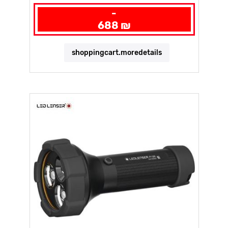
-
688 ₪
shoppingcart.moredetails