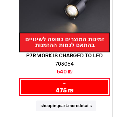
P7R WORK IS CHARGED TO LED
LANCER
703064
540 ₪
-
475 ₪
shoppingcart.moredetails