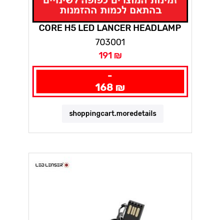
CORE H5 LED LANCER HEADLAMP
703001
191 ₪
-
168 ₪
shoppingcart.moredetails