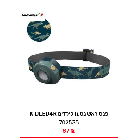
KIDLED4R פנס ראש נטען לילדים
לדלנסר
702535
87 ₪