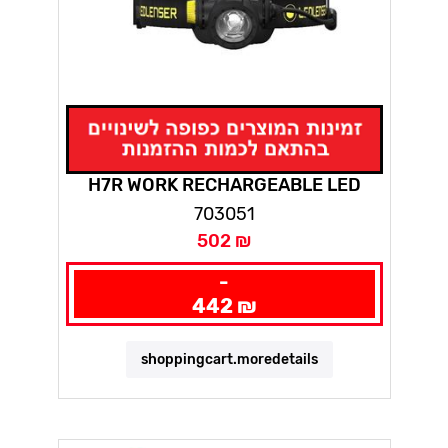
H7R WORK RECHARGEABLE LED
HEADLAMP, LED LANCER
703051
502 ₪
-
442 ₪
shoppingcart.moredetails