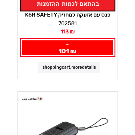
K6R SAFETY פנס עם אזעקה למחזיק
מפתחות / תיק -זהב לדלנסר
702581
113 ₪
-
101 ₪
shoppingcart.moredetails