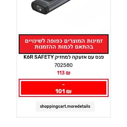
K6R SAFETY פנס עם אזעקה למחזיק
מפתחות / תיק -שחור לדלנסר
702580
113 ₪
-
101 ₪
shoppingcart.moredetails