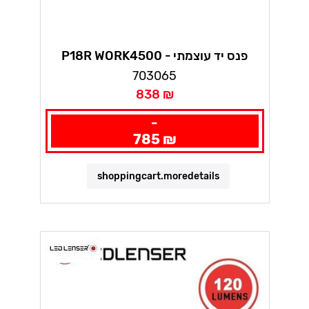
P18R WORKפנס יד עוצמתי - 4500
לומנס לדלנסר
703065
838 ₪
-
785 ₪
shoppingcart.moredetails