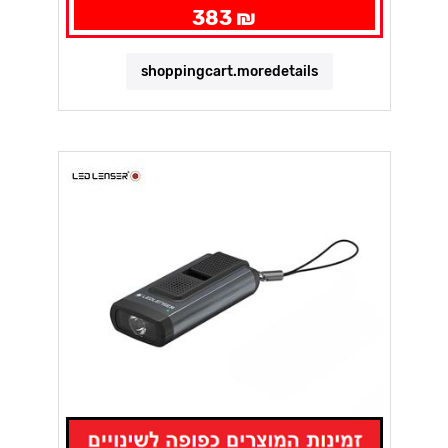
383 ₪
shoppingcart.moredetails