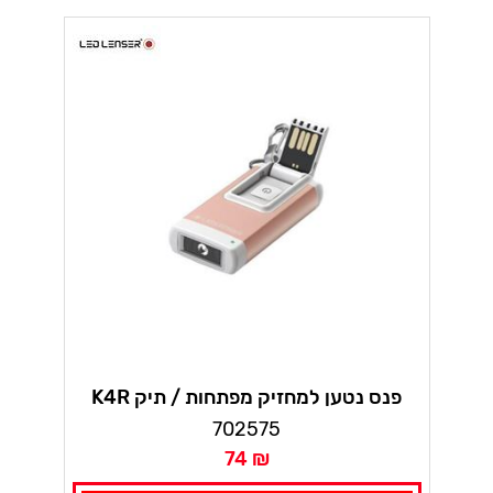
K4R פנס נטען למחזיק מפתחות / תיק
נטען לדלנסר
702575
74 ₪