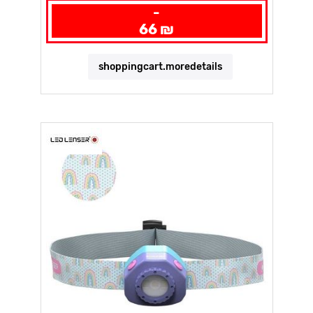
-
66 ₪
shoppingcart.moredetails