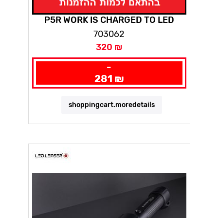
P5R WORK IS CHARGED TO LED
LANCER
703062
320 ₪
-
281 ₪
shoppingcart.moredetails