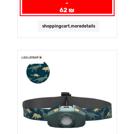
-
62 ₪
shoppingcart.moredetails