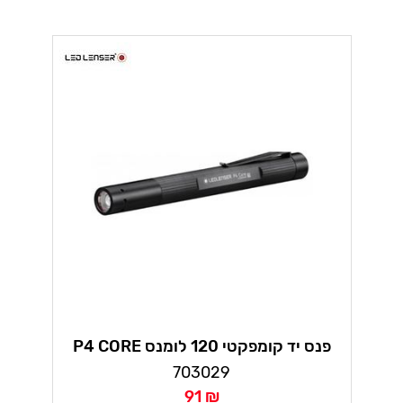
P4 CORE פנס יד קומפקטי 120 לומנס
לדלנסר
703029
91 ₪