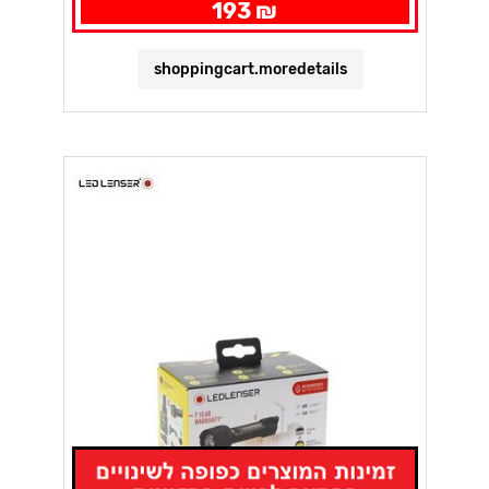
193 ₪
shoppingcart.moredetails