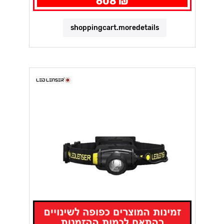
608 ₪
shoppingcart.moredetails