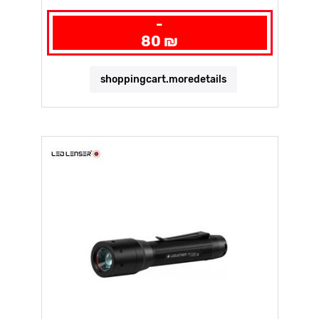
-
80 ₪
shoppingcart.moredetails