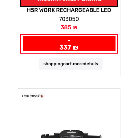
H5R WORK RECHARGEABLE LED
HEADLAMP,LED LANCER
703050
385 ₪
-
337 ₪
shoppingcart.moredetails