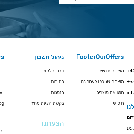
es
ניהול חשבון
FooterOurOffers
rs
פרטי הלקוח
מוצרים חדשים
+44
כתובות
מוצרים שניצפו לאחרונה
+55
QA
er
הזמנות
השוואת מוצרים
inf
og
בקשת הצעת מחיר
חיפוש
ms
הצעתנו
e
s