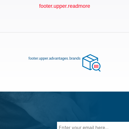
footer.upper.readmore
footer.upper.advantages.brands