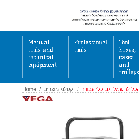
Manual
Professional
Tool
tools and
tools
boxes,
technical
cases
equipment
and
trolley
Home
/
קטלוג מוצרים
/
כל לחשמל וגם כלי עבודה