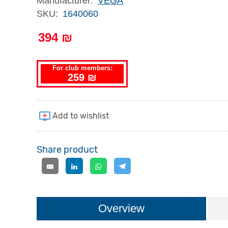
Manufacturer:
VEGA
SKU:
1640060
394 ₪
For club members:
259 ₪
Share product
Overview