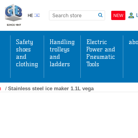
NEW
HE
Safety
Handling
Electric
abo
shoes
trolleys
Power and
and
and
Pneumatic
clothing
ladders
Tools
s
ה
/
Stainless steel ice maker 1.1L vega