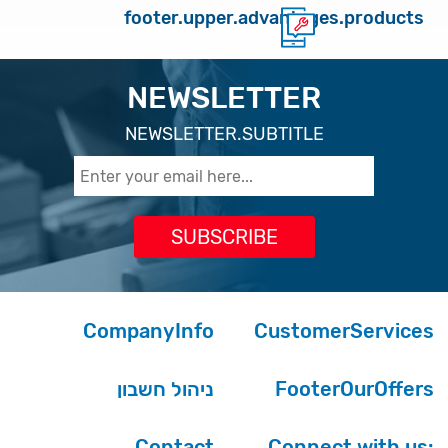
footer.upper.advantages.products
NEWSLETTER
NEWSLETTER.SUBTITLE
CompanyInfo
CustomerServices
ניהול חשבון
FooterOurOffers
Contact
Connect with us: