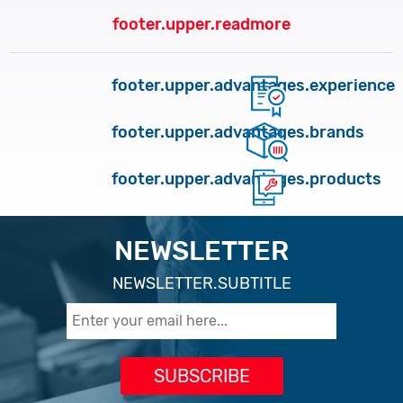
footer.upper.readmore
footer.upper.advantages.experience
footer.upper.advantages.brands
footer.upper.advantages.products
NEWSLETTER
NEWSLETTER.SUBTITLE