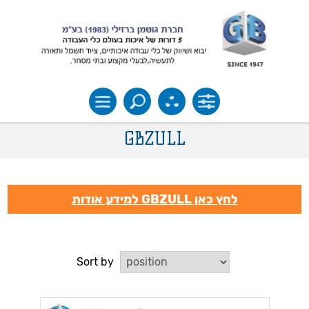
GBZULL
למידע אודות GBZULL לחץ כאן
Sort by