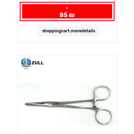
-
85 ₪
shoppingcart.moredetails