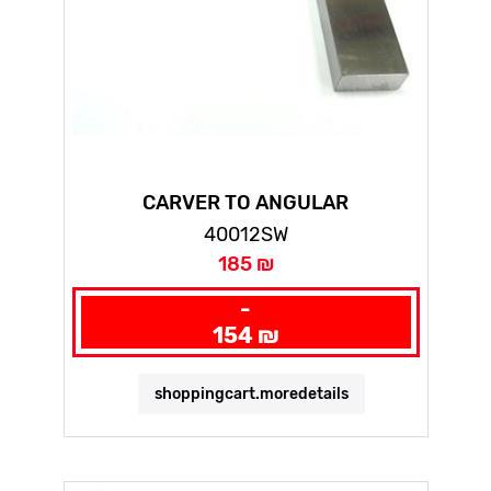
CARVER TO ANGULAR
40012SW
185 ₪
-
154 ₪
shoppingcart.moredetails