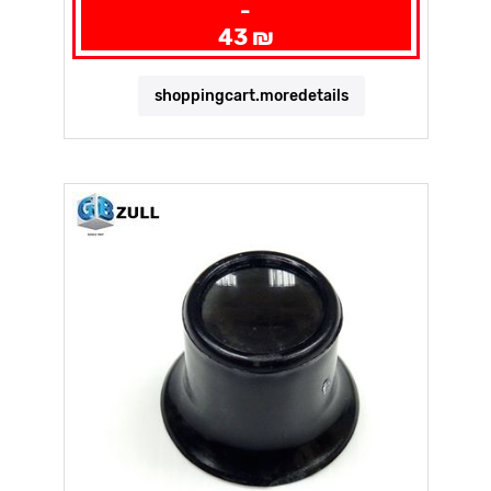
-
43 ₪
shoppingcart.moredetails