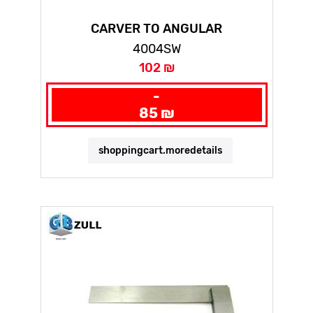
CARVER TO ANGULAR
4004SW
102 ₪
-
85 ₪
shoppingcart.moredetails