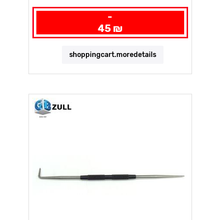
-
45 ₪
shoppingcart.moredetails