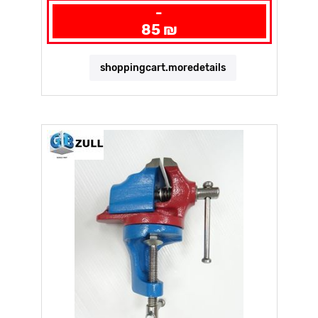
-
85 ₪
shoppingcart.moredetails