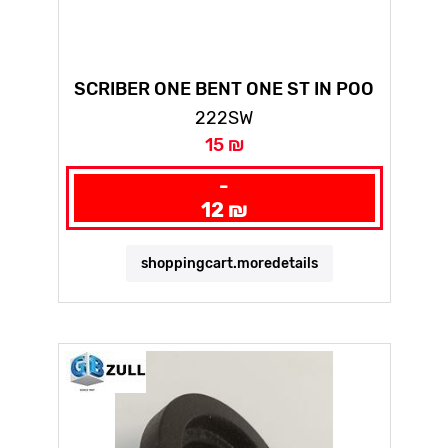
SCRIBER ONE BENT ONE ST IN POO
222SW
15 ₪
-
12 ₪
shoppingcart.moredetails