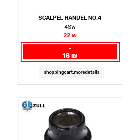
SCALPEL HANDEL NO.4
4SW
22 ₪
-
18 ₪
shoppingcart.moredetails