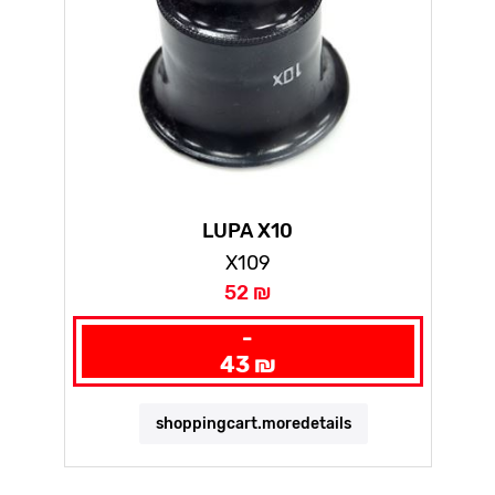
LUPA X10
X109
52 ₪
-
43 ₪
shoppingcart.moredetails