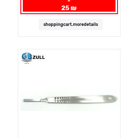
-
25 ₪
shoppingcart.moredetails