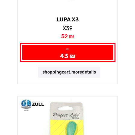
LUPA X3
X39
52 ₪
-
43 ₪
shoppingcart.moredetails