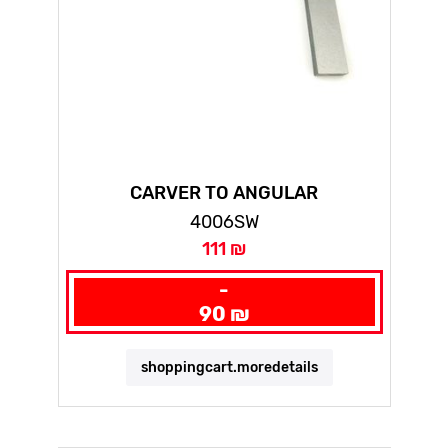
CARVER TO ANGULAR
4006SW
111 ₪
-
90 ₪
shoppingcart.moredetails