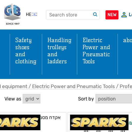
L
HE
NEW
Safety
Handling
Electric
abo
shoes
trolleys
Power and
and
and
Pneumatic
clothing
ladders
Tools
s
al equipment
/
Electric Power and Pneumatic Tools
/
Profe
View as
Sort by