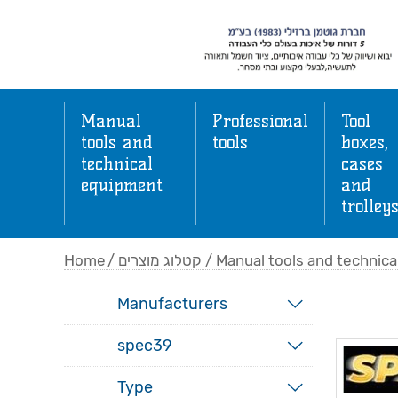
Manual
Professional
Tool
tools and
tools
boxes,
technical
cases
equipment
and
trolley
Home
/
קטלוג מוצרים
/
Manual tools and technic
Manufacturers
spec39
Type