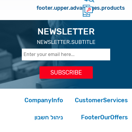
footer.upper.advantages.products
NEWSLETTER
NEWSLETTER.SUBTITLE
CompanyInfo
CustomerServices
ניהול חשבון
FooterOurOffers