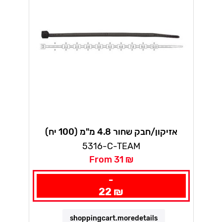
אזיקון/חבק שחור 4.8 מ"מ (100 יח)
אלמטיק
5316-C-TEAM
From 31 ₪
-
22 ₪
shoppingcart.moredetails