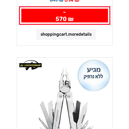
647 ₪
-
570 ₪
shoppingcart.moredetails