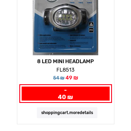
8 LED MINI HEADLAMP
FL8513
49 ₪
54 ₪
-
40 ₪
shoppingcart.moredetails