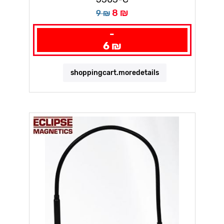
8 ₪
9 ₪
-
6 ₪
shoppingcart.moredetails