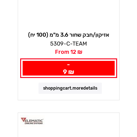
אזיקון/חבק שחור 3.6 מ"מ (100 יח)
אלמטיק
5309-C-TEAM
From 12 ₪
-
9 ₪
shoppingcart.moredetails