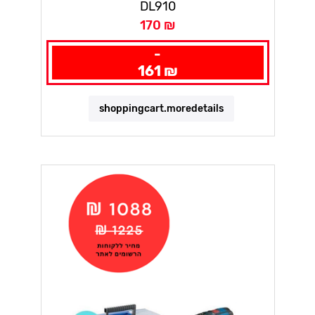
DL910
170 ₪
-
161 ₪
shoppingcart.moredetails