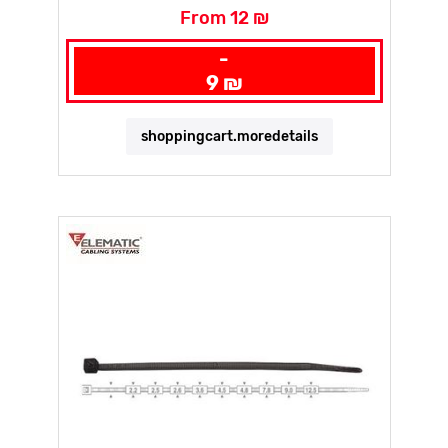
From 12 ₪
-
9 ₪
shoppingcart.moredetails