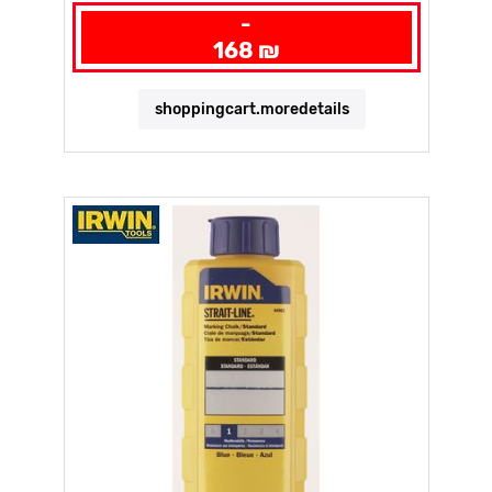
-
168 ₪
shoppingcart.moredetails