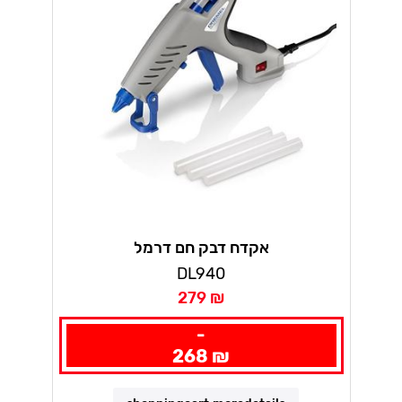
אקדח דבק חם דרמל
DL940
279 ₪
-
268 ₪