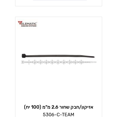
אזיקון/חבק שחור 2.6 מ"מ (100 יח)
אלמטיק
5306-C-TEAM