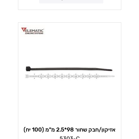
אזיקון/חבק שחור 98*2.5 מ"מ (100 יח)
אלמטיק
5303-C