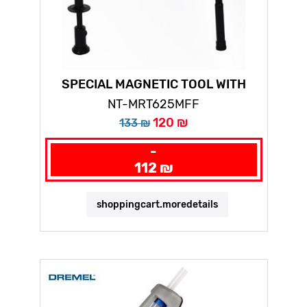
SPECIAL MAGNETIC TOOL WITH
LAMP AND CLAW
NT-MRT625MFF
120 ₪
133 ₪
-
112 ₪
shoppingcart.moredetails