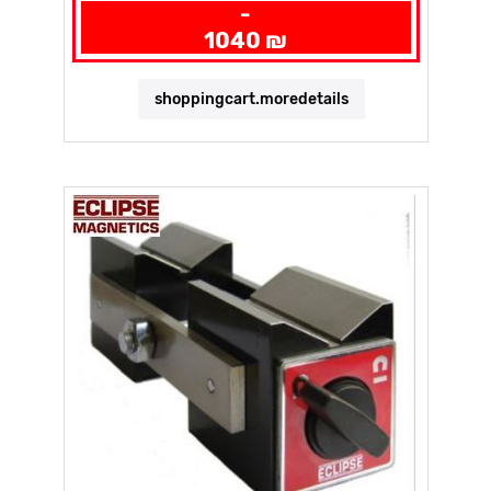
-
1040 ₪
shoppingcart.moredetails