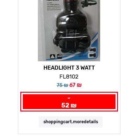
HEADLIGHT 3 WATT
FL8102
67 ₪
75 ₪
-
52 ₪
shoppingcart.moredetails