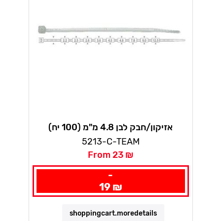
אזיקון/חבק לבן 4.8 מ"מ (100 יח)
אלמטיק
5213-C-TEAM
From 23 ₪
-
19 ₪
shoppingcart.moredetails