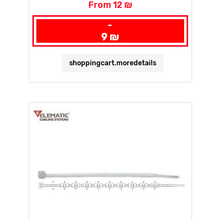
From 12 ₪
-
9 ₪
shoppingcart.moredetails