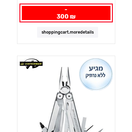
-
300 ₪
shoppingcart.moredetails