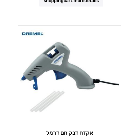
shoppingcart.moredetails
אקדח דבק חם דרמל