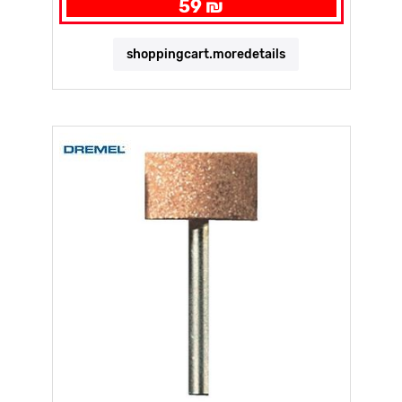
59 ₪
shoppingcart.moredetails