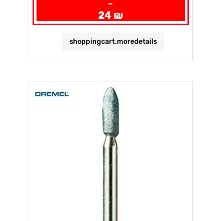
-
24 ₪
shoppingcart.moredetails