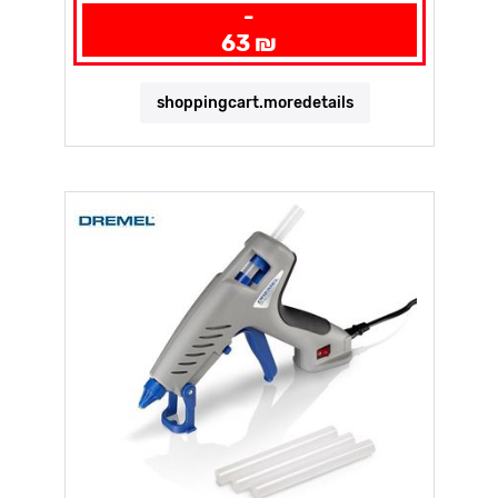
-
63 ₪
shoppingcart.moredetails