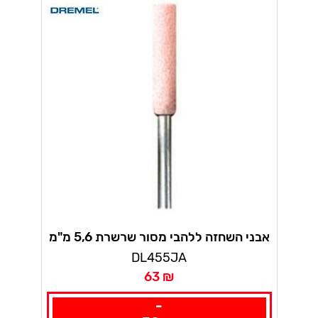
אבני השחזה ללהבי מסור שרשרת 5,6 מ"מ
דרמל
DL455JA
63 ₪
-