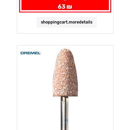
63 ₪
shoppingcart.moredetails