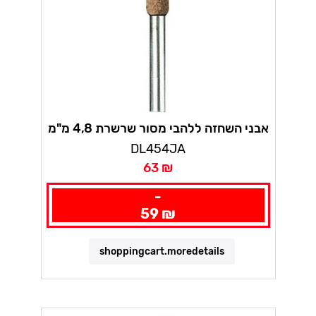
אבני השחזה ללהבי מסור שרשרת 4,8 מ"מ
דרמל
DL454JA
63 ₪
-
59 ₪
shoppingcart.moredetails