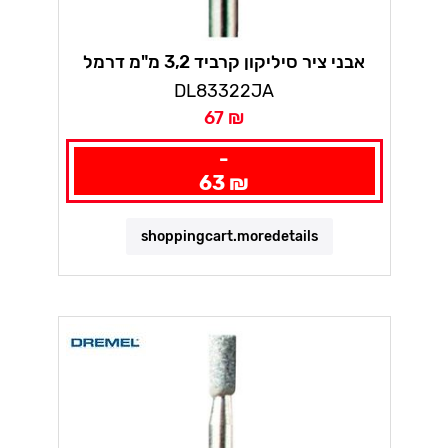
אבני ציר סיליקון קרביד 3,2 מ"מ דרמל
DL83322JA
67 ₪
-
63 ₪
shoppingcart.moredetails