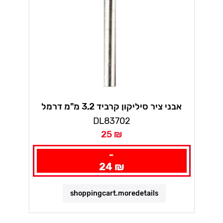
אבני ציר סיליקון קרביד 3,2 מ"מ דרמל
DL83702
25 ₪
-
24 ₪
shoppingcart.moredetails