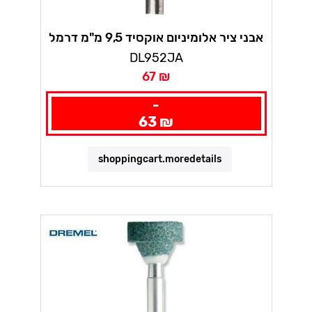
אבני ציר אלומיניום אוקסיד 9,5 מ"מ דרמל
DL952JA
67 ₪
-
63 ₪
shoppingcart.moredetails