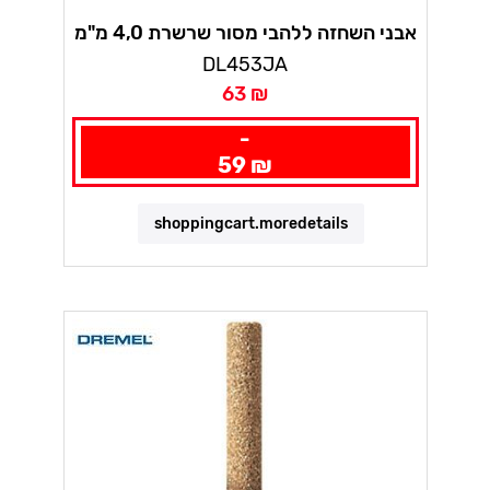
אבני השחזה ללהבי מסור שרשרת 4,0 מ"מ
דרמל
DL453JA
63 ₪
-
59 ₪
shoppingcart.moredetails