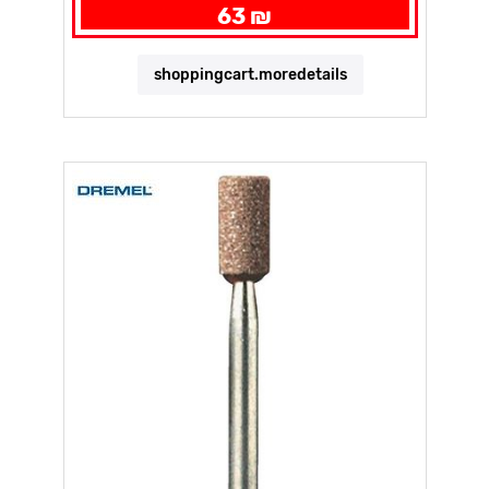
63 ₪
shoppingcart.moredetails