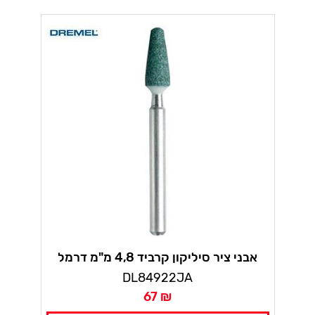
אבני ציר סיליקון קרביד 4,8 מ"מ דרמל
DL84922JA
67 ₪