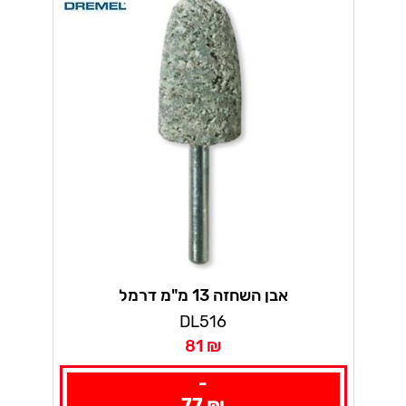
אבן השחזה 13 מ"מ דרמל
DL516
81 ₪
-
77 ₪