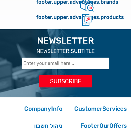
footer.upper.advantages.brands
footer.upper.advantages.products
NEWSLETTER
NEWSLETTER.SUBTITLE
CompanyInfo
CustomerServices
ניהול חשבון
FooterOurOffers