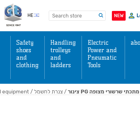
L
HE
NEW
Safety
Handling
Electric
abo
shoes
trolleys
Power and
and
and
Pneumatic
clothing
ladders
Tools
s
al equipment
/
צנרת לחשמל
/
צינור PG מתכתי שרשורי מצופה