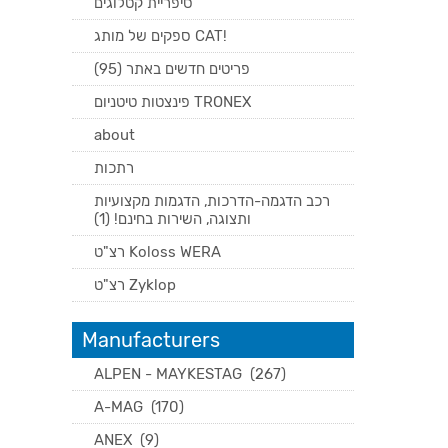
סיפריית קטלוגים
ספקים של מותג CAT!
פריטים חדשים באתר (95)
פינצטות טיטניום TRONEX
about
רתכות
רכב הדגמה-הדרכות, הדגמות מקצועיות
ותצוגה, השירות בחינם! (1)
רצ"ט Koloss WERA
רצ"ט Zyklop
Manufacturers
ALPEN - MAYKESTAG
(267)
A-MAG
(170)
ANEX
(9)