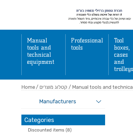
Manual
Professional
Tool
tools and
tools
boxes,
technical
cases
equipment
and
trolley
Home
/
קטלוג מוצרים
/
Manual tools and technic
Manufacturers
Categories
Discounted items (8)