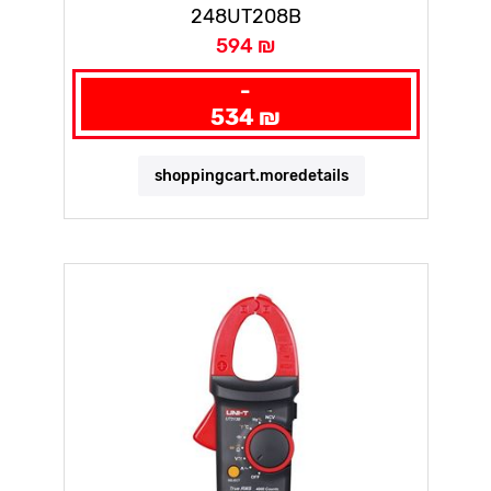
METER
248UT208B
594 ₪
-
534 ₪
shoppingcart.moredetails