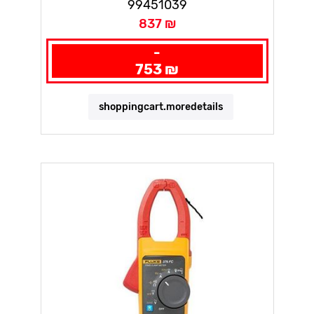
99451039
837 ₪
-
753 ₪
shoppingcart.moredetails