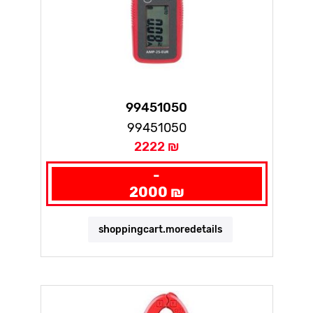
99451050
99451050
2222 ₪
-
2000 ₪
shoppingcart.moredetails