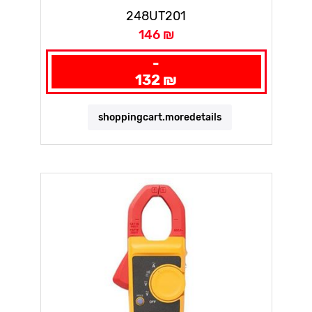
248UT201
146 ₪
-
132 ₪
shoppingcart.moredetails