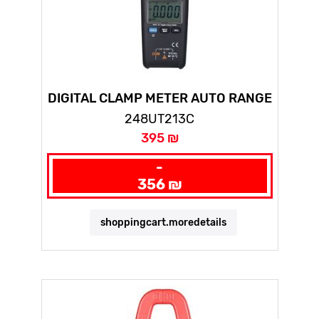
DIGITAL CLAMP METER AUTO RANGE
248UT213C
395 ₪
-
356 ₪
shoppingcart.moredetails