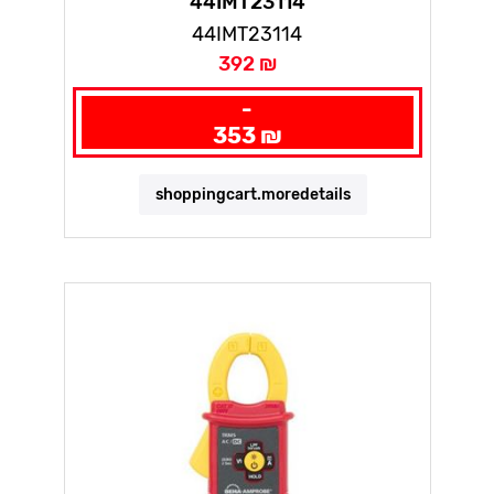
44IMT23114
44IMT23114
392 ₪
-
353 ₪
shoppingcart.moredetails