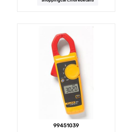
shoppingcart.moredetails
99451039