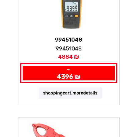
99451048
99451048
4884 ₪
-
4396 ₪
shoppingcart.moredetails