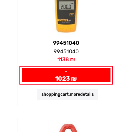
99451040
99451040
1138 ₪
-
1023 ₪
shoppingcart.moredetails