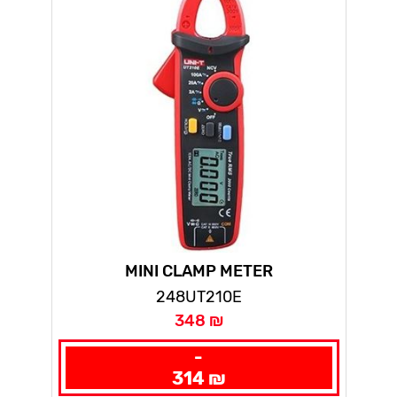
MINI CLAMP METER
248UT210E
348 ₪
-
314 ₪