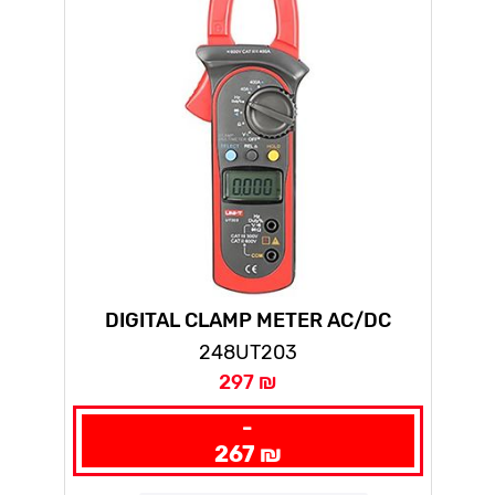
DIGITAL CLAMP METER AC/DC
UT203
248UT203
297 ₪
-
267 ₪