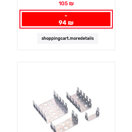
105 ₪
-
94 ₪
shoppingcart.moredetails