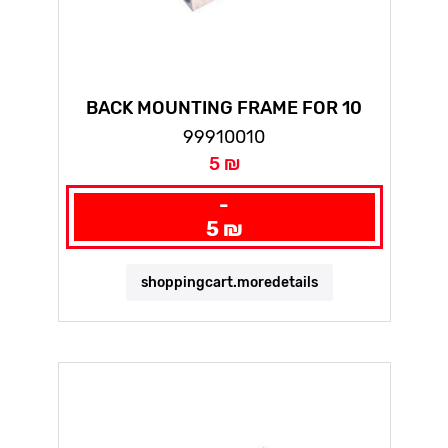
BACK MOUNTING FRAME FOR 10
PAIRS
99910010
5 ₪
-
5 ₪
shoppingcart.moredetails