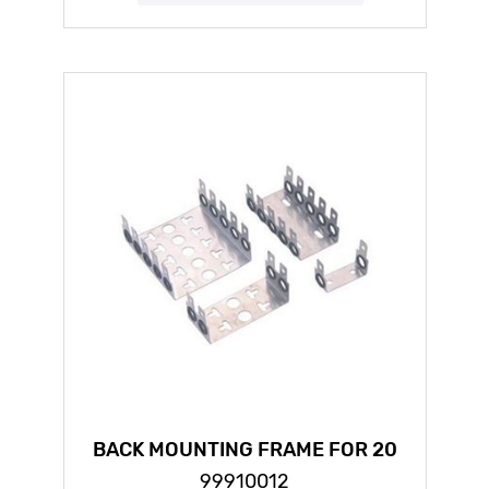
BACK MOUNTING FRAME FOR 20
PAIRS
99910012