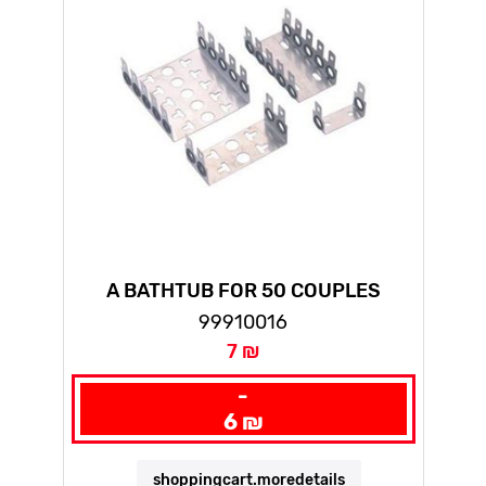
A BATHTUB FOR 50 COUPLES
99910016
7 ₪
-
6 ₪
shoppingcart.moredetails