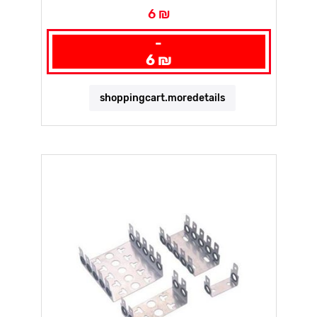
6 ₪
-
6 ₪
shoppingcart.moredetails