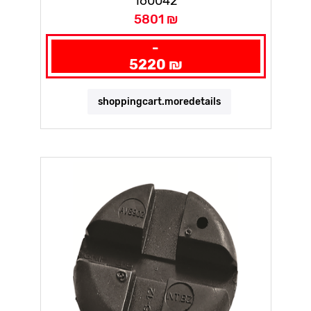
160042
5801 ₪
-
5220 ₪
shoppingcart.moredetails