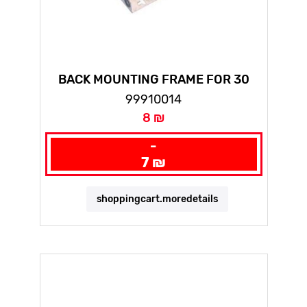
BACK MOUNTING FRAME FOR 30
PAIRS
99910014
8 ₪
-
7 ₪
shoppingcart.moredetails