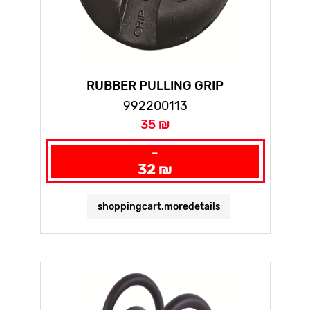
RUBBER PULLING GRIP
992200113
35 ₪
-
32 ₪
shoppingcart.moredetails