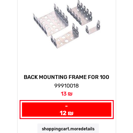
BACK MOUNTING FRAME FOR 100
PAIRS
99910018
13 ₪
-
12 ₪
shoppingcart.moredetails