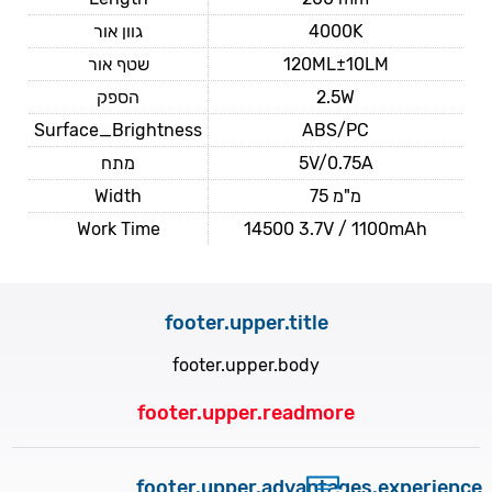
גוון אור
4000K
שטף אור
120ML±10LM
הספק
2.5W
Surface_Brightness
ABS/PC
מתח
5V/0.75A
Width
75 מ"מ
Work Time
14500 3.7V / 1100mAh
footer.upper.title
footer.upper.body
footer.upper.readmore
footer.upper.advantages.experience