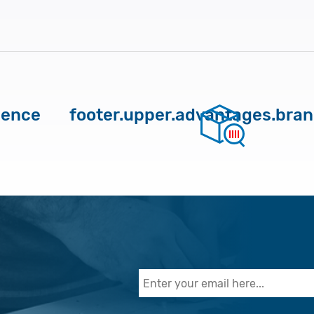
ience
footer.upper.advantages.bra