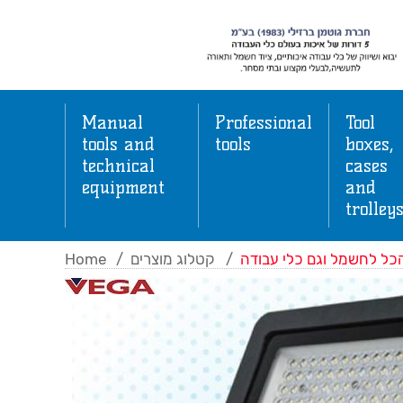
Manual
Professional
Tool
tools and
tools
boxes,
technical
cases
equipment
and
trolley
Home
/
קטלוג מוצרים
/
כל לחשמל וגם כלי עבודה