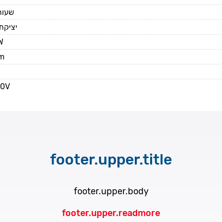
,000 שעות
יציקת
W
m
40V
footer.upper.title
footer.upper.body
footer.upper.readmore