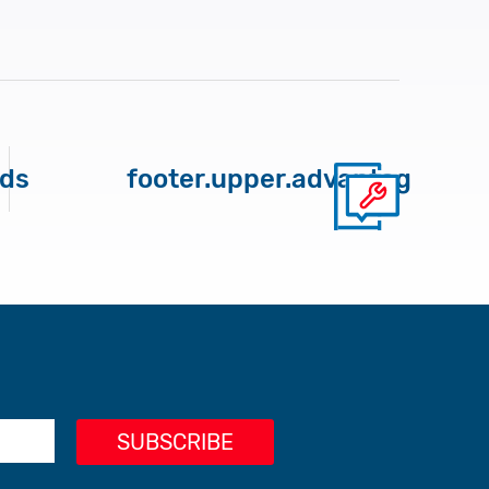
nds
footer.upper.advantages.pr