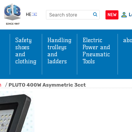
L
HE
NEW
Safety
Handling
Electric
abo
shoes
trolleys
Power and
and
and
Pneumatic
clothing
ladders
Tools
s
ה
/
PLUTO 400W Asymmetric 3cct