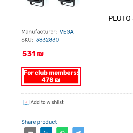
PLUTO
Manufacturer:
VEGA
SKU:
3832830
531 ₪
For club members:
478 ₪
Share product