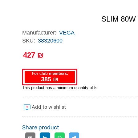
SLIM 80W
Manufacturer:
VEGA
SKU:
38320600
427 ₪
For club members:
385 ₪
This product has a minimum quantity of 5
Share product