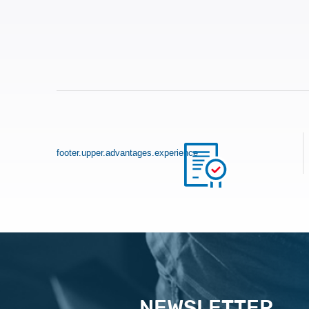
footer.upper.advantages.experience
NEWSLETTER