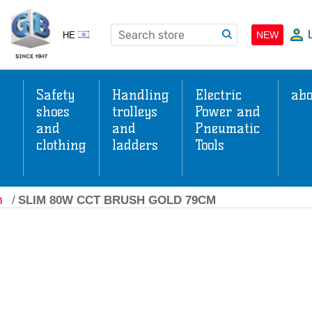
NEW
HE
Safety
Handling
Electric
abo
shoes
trolleys
Power and
and
and
Pneumatic
clothing
ladders
Tools
s
ה
/
SLIM 80W CCT BRUSH GOLD 79CM