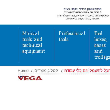
Manual
Professional
Tool
tools and
tools
boxes,
technical
cases
equipment
and
trolley
Home
/
קטלוג מוצרים
/
כל לחשמל וגם כלי עבודה