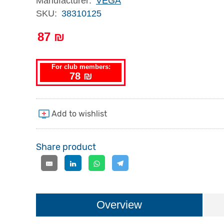
Manufacturer:
VEGA
SKU:
38310125
87 ₪
For club members:
78 ₪
Share product
Overview