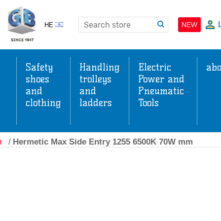
NEW
HE
Safety
Handling
Electric
abo
shoes
trolleys
Power and
and
and
Pneumatic
clothing
ladders
Tools
s
ה
/
Hermetic Max Side Entry 1255 6500K 70W mm