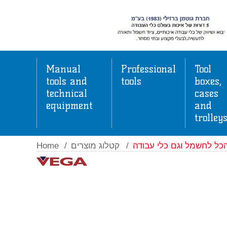
Manual
Professional
Tool
tools and
tools
boxes,
technical
cases
equipment
and
trolley
Home
/
קטלוג מוצרים
/
כל לחשמל וגם כלי עבודה