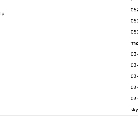
05
lp
sk