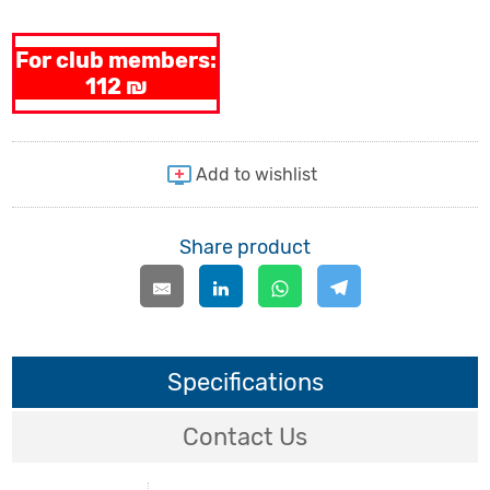
For club members:
112 ₪
Share product
Specifications
Contact Us