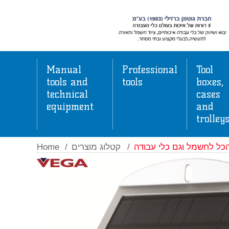
Manual
Professional
Tool
tools and
tools
boxes,
technical
cases
equipment
and
trolley
Home
/
קטלוג מוצרים
/
כל לחשמל וגם כלי עבודה