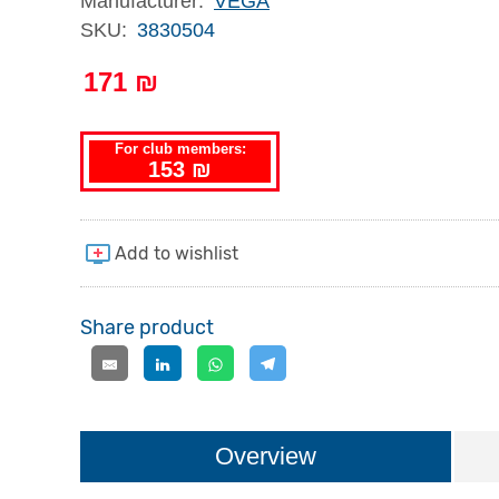
Manufacturer:
VEGA
SKU:
3830504
171 ₪
For club members:
153 ₪
Share product
Overview