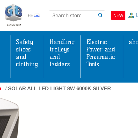
NEW
HE
Safety
Handling
Electric
abo
shoes
trolleys
Power and
and
and
Pneumatic
clothing
ladders
Tools
s
ה
/
SOLAR ALL LED LIGHT 8W 6000K SILVER