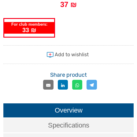
37 ₪
For club members:
33 ₪
Share product
Overview
Specifications