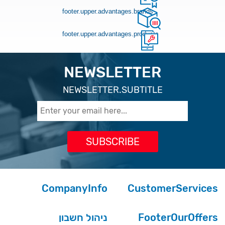
footer.upper.advantages.brands
footer.upper.advantages.products
NEWSLETTER
NEWSLETTER.SUBTITLE
CompanyInfo
CustomerServices
ניהול חשבון
FooterOurOffers