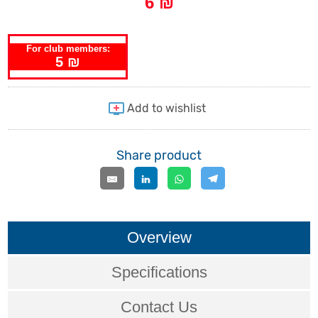
6 ₪
For club members:
5 ₪
Share product
Overview
Specifications
Contact Us