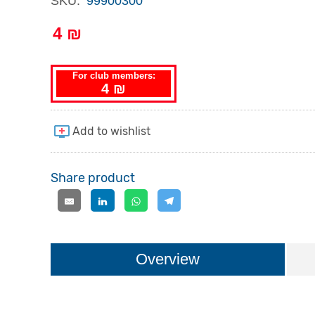
SKU:
99900300
4 ₪
For club members:
4 ₪
Share product
Overview