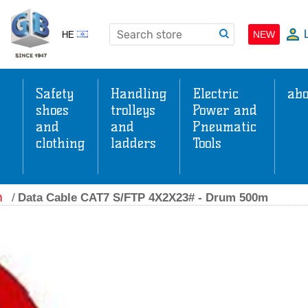
NEW
HE
Safety
Handling
Electric
abo
shoes
trolleys
Power and
and
and
Pneumatic
clothing
ladders
Tools
s
ה
/
Data Cable CAT7 S/FTP 4X2X23# - Drum 500m