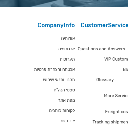
CompanyInfo
CustomerServic
אודותינו
Questions and Answe
ארגונומיה
Questions and Answers
תערוכות
VIP Custom
אבטחה והצהרת פרטיות
Bl
תקנון ותנאי שימוש
Glossary
of Ter
טפסי הנה"ח
More Servic
מפת אתר
לקוחות כותבים
Freight cos
צור קשר
Tracking shipmen