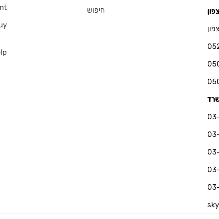
nt
חיפוש
uy
פון
05
lp
sk