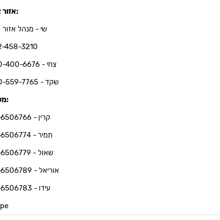
אזור צפון:
שי - מנהל אזור צ
2-458-3210
צחי - 050-400-6676
שקד - 050-559-7765
משרד:
קרין - 03-6506766
תמיר - 03-6506774
שאול - 03-6506779
אוריאל - 03-6506789
עידו - 03-6506783
ype