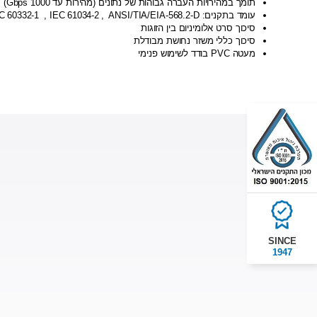
תומך במהירויות העברה גבוהות של נתונים (מהירות עד 1000 Gbps)
C
60332-
1
,
IEC
61034-
2 ,
ANSI/TIA/EIA-568.2-D
עומד בתקנים:
סיכוך סרט אלומיניום בין הזוגות
סיכוך כללי משזר נחושת מבודלת
מעטה PVC בודד לשימוש פנימי
SINCE
1947