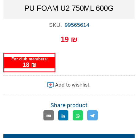
PU FOAM U2 750ML 600G
SKU:
99565614
19 ₪
For club members:
18 ₪
Share product