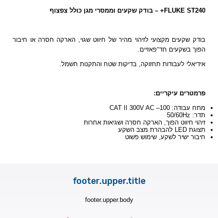
FLUKE ST240+ – בודק שקעים וממסרי מגן כולל צפצוף
בודק שקעים מקצועי לזיהוי מהיר של חיווט שגוי, הארקה חסרה או חיבור
הפוך בשקעים חד־פאזיים.
אידיאלי לעבודות תחזוקה, בדיקות שטח והתקנות חשמל.
פרמטרים עיקריים:
מתח עבודה: 100– CAT II 300V AC
תדר: 50/60Hz
זיהוי חיווט הפוך, הארקה חסרה ושגיאות אחרות
תצוגת LED להבהרת מצב השקע
חיבור ישיר לשקע, שימוש פשוט
footer.upper.title
footer.upper.body