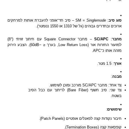
– סיב חד־אופני להעברת אותות למרחקים
Singlemode
: SM =
סוג סיב
ארוכים ובתדרים גבוהים (גל של 1310 או 1550 ננומטר).
– מחבר Square Connector עם חיתוך זוויתי (8°)
SC/APC
:
מחבר
למזעור החזרות אור (Low Return Loss, בערך ≤ −60dB). הצבע הירוק
מזהה אותו כ־APC.
אורך
: 1.5 מטר.
:
מבנה
צד אחד: מחבר SC/APC מורכב ומוכן לשימוש.
צד שני: סיב חשוף (Bare Fiber) לריתוך עם כבל הסיב
בשטח.
:
שימושים
חיבור נקודות קצה לפאנלים אופטיים (Patch Panels).
קופסאות קצה (Termination Boxes).