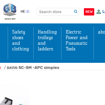
L
HE
NEW
Safety
Handling
Electric
abo
shoes
trolleys
Power and
and
and
Pneumatic
clothing
ladders
Tools
s
ה
/
מתאם SC-SM -APC simpiex