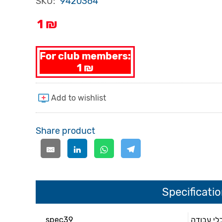
SKU:
9420364
1 ₪
For club members:
1 ₪
Share product
Specificati
spec39
לי עבודה