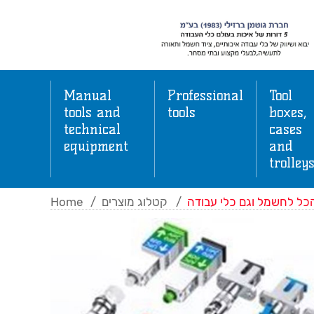
Manual
Professional
Tool
tools and
tools
boxes,
technical
cases
equipment
and
trolley
Home
/
קטלוג מוצרים
/
כל לחשמל וגם כלי עבודה