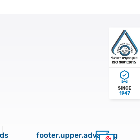
SINCE
1947
nds
footer.upper.advantages.pr