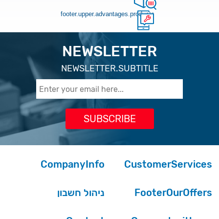
footer.upper.advantages.products
NEWSLETTER
NEWSLETTER.SUBTITLE
CompanyInfo
CustomerServices
ניהול חשבון
FooterOurOffers