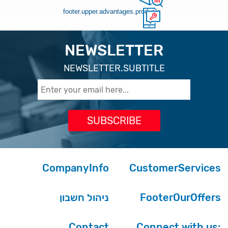
footer.upper.advantages.products
NEWSLETTER
NEWSLETTER.SUBTITLE
CompanyInfo
CustomerServices
ניהול חשבון
FooterOurOffers
Contact
Connect with us: