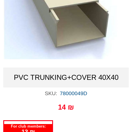
PVC TRUNKING+COVER 40X40
SKU:
78000049D
14 ₪
For club members:
13 ₪