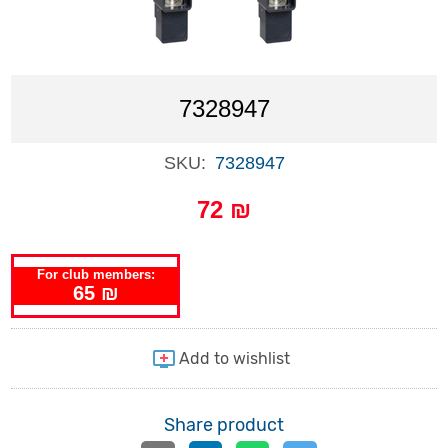
7328947
SKU:
7328947
72 ₪
For club members:
65 ₪
Share product