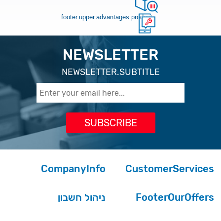
footer.upper.advantages.products
NEWSLETTER
NEWSLETTER.SUBTITLE
CompanyInfo
CustomerServices
ניהול חשבון
FooterOurOffers