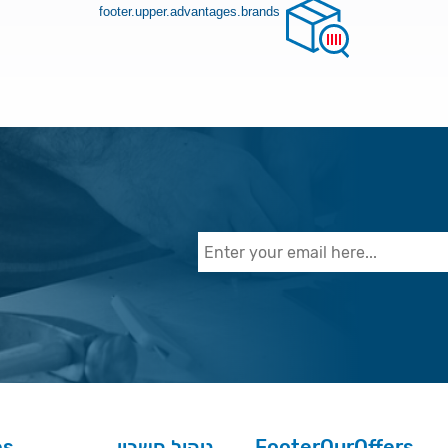
footer.upper.advantages.brands
es
ניהול חשבון
FooterOurOffers