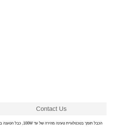
Contact Us
הכבל תומך בטכנולוגיית טעינה מהירה של עד 100W, כבל הטענה באורך 1 מטר לבן USB- C ל- USB- C.