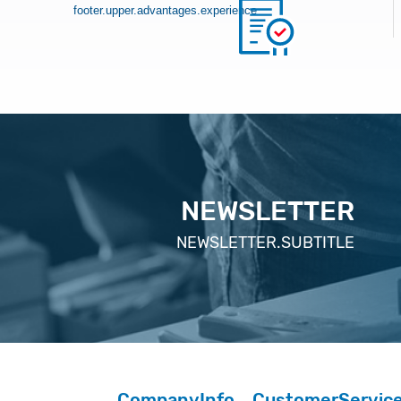
footer.upper.advantages.experience
NEWSLETTER
NEWSLETTER.SUBTITLE
CompanyInfo
CustomerServic