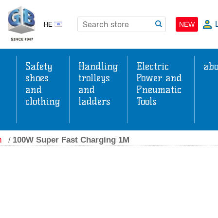
NEW
HE
Safety
Handling
Electric
abo
shoes
trolleys
Power and
and
and
Pneumatic
clothing
ladders
Tools
s
ה
/
100W Super Fast Charging 1M