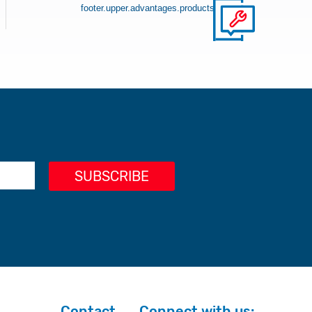
footer.upper.advantages.products
Contact
Connect with us: