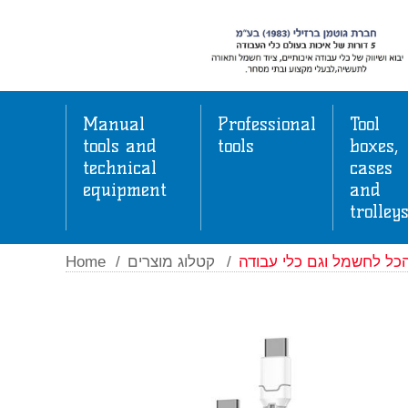
Manual
Professional
Tool
tools and
tools
boxes,
technical
cases
equipment
and
trolley
Home
/
קטלוג מוצרים
/
כל לחשמל וגם כלי עבודה