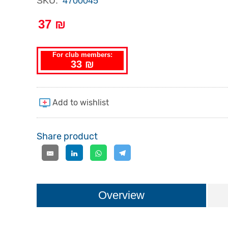
SKU:
4700045
37 ₪
For club members:
33 ₪
Share product
Overview