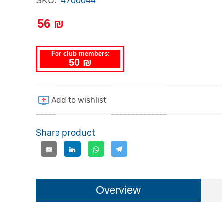
SKU:
4700044
56 ₪
For club members:
50 ₪
Share product
Overview