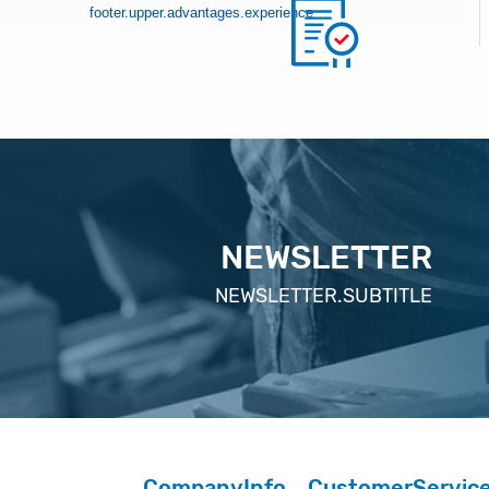
footer.upper.advantages.experience
NEWSLETTER
NEWSLETTER.SUBTITLE
CompanyInfo
CustomerServic