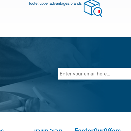
footer.upper.advantages.brands
es
ניהול חשבון
FooterOurOffers