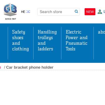
NEW
HE
Safety
Handling
Electric
abo
shoes
trolleys
Power and
and
and
Pneumatic
clothing
ladders
Tools
s
ה
/
Car bracket phone holder