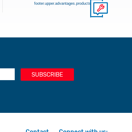
footer.upper.advantages.products
Contact
Connect with us: