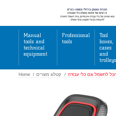
Manual
Professional
Tool
tools and
tools
boxes,
technical
cases
equipment
and
trolley
Home
/
קטלוג מוצרים
/
כל לחשמל וגם כלי עבודה