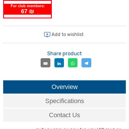
For club members:
67 ₪
Share product
Overview
Specifications
Contact Us