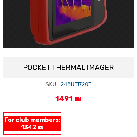
POCKET THERMAL IMAGER
SKU:
248UTi720T
1491 ₪
For club members:
1342 ₪