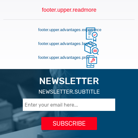
footer.upper.readmore
footer.upper.advantages.experience
footer.upper.advantages.brands
footer.upper.advantages.products
NEWSLETTER
NEWSLETTER.SUBTITLE