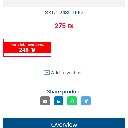
SKU:
248UT667
275 ₪
For club members:
248 ₪
Share product
Overview