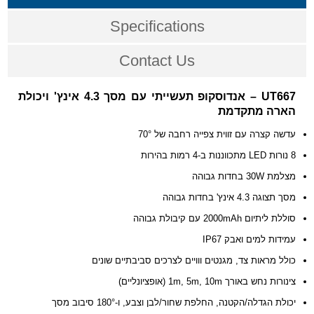
Specifications
Contact Us
UT667 – אנדוסקופ תעשייתי עם מסך 4.3 אינץ' ויכולת
הארה מתקדמת
עדשה קצרה עם זווית צפייה רחבה של 70°
8 נורות LED מתכווננות ב-4 רמות בהירות
מצלמת 30W בחדות גבוהה
מסך תצוגה 4.3 אינץ' בחדות גבוהה
סוללת ליתיום 2000mAh עם קיבולת גבוהה
עמידות למים ואבק IP67
כולל מראות צד, מגנטים ווויים לצרכים סביבתיים שונים
צינורות נחש באורך 1m, 5m, 10m (אופציונליים)
יכולת הגדלה/הקטנה, החלפת שחור/לבן וצבע, ו-180° סיבוב מסך