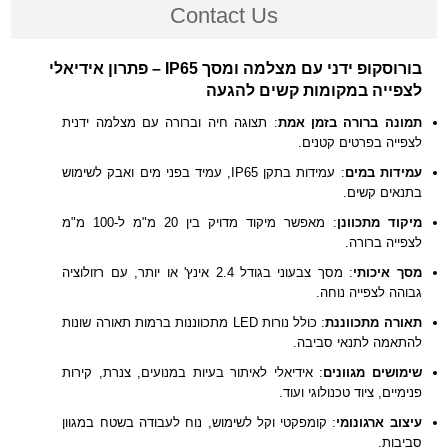
Contact Us
בורוסקופ ידני עם מצלמה ומסך IP65 – פתרון אידיאלי
לצפייה במקומות קשים להגעה
תמונה ברורה בזמן אמת
: תצוגה חיה וברורה עם מצלמה ידנית
לצפייה בפרטים קטנים.
עמידות במים
: עמידות בתקן IP65, עמיד בפני מים ואבק לשימוש
בתנאים קשים.
מיקוד מתכוונן
: מאפשר מיקוד מדויק בין 20 מ"מ ל-100 מ"מ
לצפייה ברורה.
מסך איכותי
: מסך צבעוני בגודל 2.4 אינץ' או יותר, עם רזולוציה
גבוהה לצפייה נוחה.
תאורה מתכווננת
: כולל נורות LED מתכווננות ברמות תאורה שונות
להתאמה לתנאי סביבה.
שימושים מגוונים
: אידיאלי לאיתור בעיות במנועים, צנרת, קירות
פנימיים, ציוד טכנולוגי ועוד.
עיצוב ארגונומי
: קומפקטי וקל לשימוש, נוח לעבודה בשטח במגוון
סביבות.