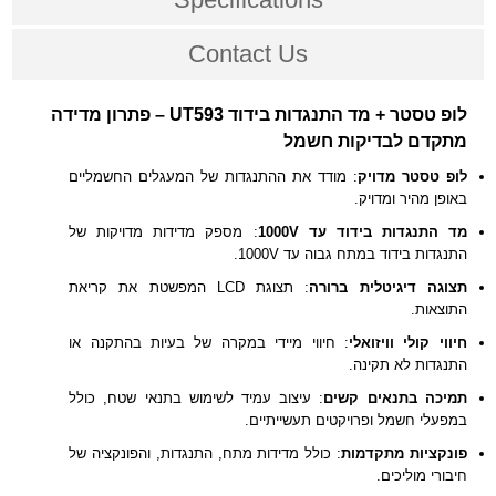
Contact Us
לופ טסטר + מד התנגדות בידוד UT593 – פתרון מדידה
מתקדם לבדיקות חשמל
לופ טסטר מדויק
: מודד את ההתנגדות של המעגלים החשמליים
באופן מהיר ומדויק.
מד התנגדות בידוד עד 1000V
: מספק מדידות מדויקות של
התנגדות בידוד במתח גבוה עד 1000V.
תצוגה דיגיטלית ברורה
: תצוגת LCD המפשטת את קריאת
התוצאות.
חיווי קולי וויזואלי
: חיווי מיידי במקרה של בעיות בהתקנה או
התנגדות לא תקינה.
תמיכה בתנאים קשים
: עיצוב עמיד לשימוש בתנאי שטח, כולל
במפעלי חשמל ופרויקטים תעשייתיים.
פונקציות מתקדמות
: כולל מדידות מתח, התנגדות, והפונקציה של
חיבורי מוליכים.