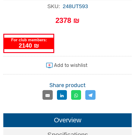
SKU:
248UT593
2378 ₪
For club members:
2140 ₪
Share product
Overview
Specifications