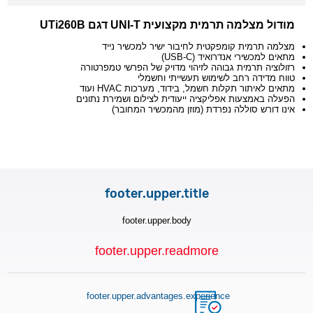
מודול מצלמה תרמית מקצועית UNI-T דגם UTi260B
מצלמה תרמית קומפקטית לחיבור ישיר למכשיר נייד
מתאים למכשירי אנדרואיד (USB-C)
רזולוציה תרמית גבוהה לזיהוי מדויק של הפרשי טמפרטורה
טווח מדידה רחב לשימוש תעשייתי וחשמלי
מתאים לאיתור תקלות חשמל, בידוד, מערכות HVAC ועוד
הפעלה באמצעות אפליקציה ייעודית לצילום ושמירת נתונים
אינו דורש סוללה נפרדת (מוזן מהמכשיר המחובר)
footer.upper.title
footer.upper.body
footer.upper.readmore
footer.upper.advantages.experience