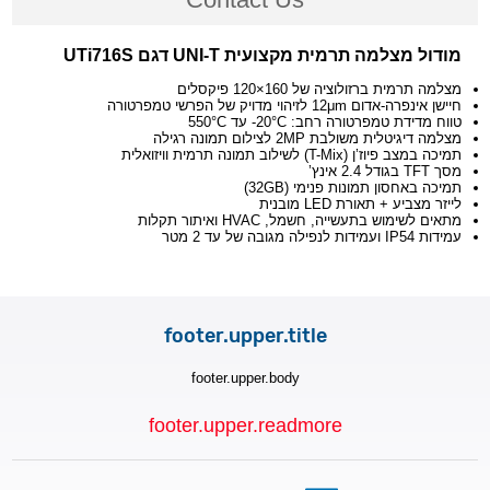
מודול מצלמה תרמית מקצועית UNI-T דגם UTi716S
מצלמה תרמית ברזולוציה של 160×120 פיקסלים
חיישן אינפרה-אדום 12μm לזיהוי מדויק של הפרשי טמפרטורה
טווח מדידת טמפרטורה רחב: ‎-20°C עד ‎550°C
מצלמה דיגיטלית משולבת 2MP לצילום תמונה רגילה
תמיכה במצב פיוז’ן (T-Mix) לשילוב תמונה תרמית וויזואלית
מסך TFT בגודל 2.4 אינץ’
תמיכה באחסון תמונות פנימי (32GB)
לייזר מצביע + תאורת LED מובנית
מתאים לשימוש בתעשייה, חשמל, HVAC ואיתור תקלות
עמידות IP54 ועמידות לנפילה מגובה של עד 2 מטר
footer.upper.title
footer.upper.body
footer.upper.readmore