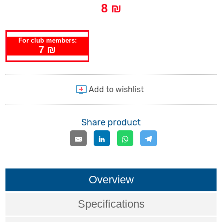
8 ₪
For club members:
7 ₪
Share product
Overview
Specifications