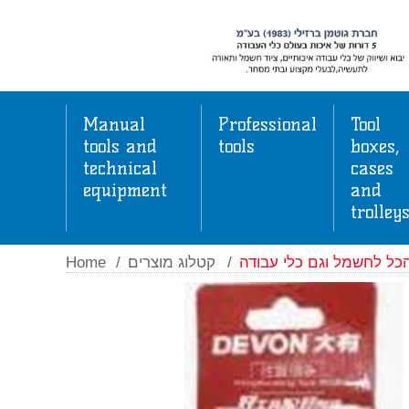
Manual
Professional
Tool
tools and
tools
boxes,
technical
cases
equipment
and
trolley
Home
/
קטלוג מוצרים
/
כל לחשמל וגם כלי עבודה