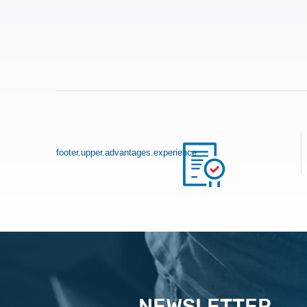
footer.upper.advantages.experience
NEWSLETTER