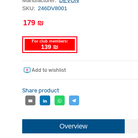
Manufacturer:
DEVON
SKU:
246DV8001
179 ₪
For club members:
139 ₪
Share product
Overview