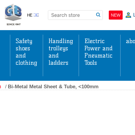
NEW
HE
Safety
Handling
Electric
abo
shoes
trolleys
Power and
and
and
Pneumatic
clothing
ladders
Tools
s
ה
/
Bi-Metal Metal Sheet & Tube, <100mm