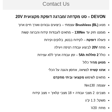
Contact Us
DEVON – סט מקדחה /מברגה דופקת מקצועית 20V
עוצמתי – ביצועים גבוהים ואורך חיים ארוך
(Brushless (BL
מנוע
– מתאים לעבודות קידוח והברגה קשות
130Nm
מומנט חזק עד
פעולה
דופקת
– לקידוח בבטון, בלוקים וקירות
לביצוע עבודה רציפה ויעילה
20V
מתח
כולל
2 סוללות 5Ah
– זמן עבודה ארוך ללא עצירות
מטען מהיר
כלול
ארגז קשיח
לנשיאה, אחסון והגנה על הכלי
מתאים לשימוש
מקצועי וביתי מתקדם
עוצמה: Nm130
מצבים: 2 מצבי עבודה + 18 מצבי קלאץ‘ + מצב קידוח
משקל: 1.3 ק“ג
מתח: V20