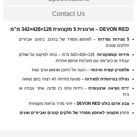
Contact Us
DEVON RED – ארגונית 5 מקצועית 126×426×342 מ"מ
5 מגירות נפרדות
– לאחסון מסודר של ברגים, ביטים, אביזרים
וחלקים קטנים
מידות קומפקטיות
: 126×426×342 מ"מ – נוחה למיקום על שולחן
עבודה או בערימה עם מערכות אחסון אחרות
פלסטיק קשיח ואיכותי
– הגנה על התוכן ושימוש ארוך טווח
נעילה בטיחותית למגירות
– מונעת פתיחה לא רצויה בזמן נשיאה
ידית נשיאה ארגונומית
– ניידות נוחה בין סדנה, אתר עבודה או
בית
צבע אדום בולט DEVON RED
– זיהוי מהיר ונראות מקצועית
פתרון
מקצועי לאחסון מסודר של חלקים קטנים ואביזרים שונים