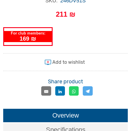
SKU:
246DV51S
211 ₪
For club members:
169 ₪
Share product
Overview
Specifications