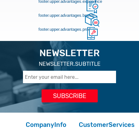
footer.upper.advantages.experience
footer.upper.advantages.brands
footer.upper.advantages.products
NEWSLETTER
NEWSLETTER.SUBTITLE
CompanyInfo
CustomerServices