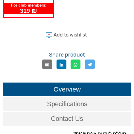
For club members:
319 ₪
Share product
Overview
Specifications
Contact Us
סוללת ליתיום 20V 5.0Ah