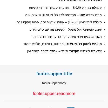
קיבולת גבוהה 5.0Ah
– זמן עבודה ארוך יותר בין טעינות
– מתאימה לכל כלי DEVON נטענים 20V
20V
מתח עבודה
סוללת ליתיום‑יון (Li‑ion)
– אחסון אנרגיה יעיל, פחות אפקט זיכרון
עיצוב קומפקטי וקל משקל – לשימוש נוח עם כלים ניידים
הגנה מובנית
מפני טעינה יתר, פריקה יתר וחימום יתר
תואמת למגוון כלי DEVON
: מברגות, פטישים, מלטשות ועוד
אידאלית לשימוש
מקצועי וביתי
– עבודה רציפה לאורך זמן
footer.upper.title
footer.upper.body
footer.upper.readmore