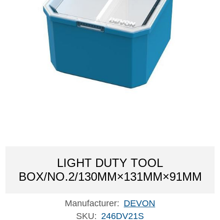
LIGHT DUTY TOOL
BOX/NO.2/130MM×131MM×91MM
Manufacturer:
DEVON
SKU:
246DV21S