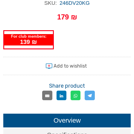
SKU:
246DV20KG
179 ₪
For club members:
139 ₪
Share product
Overview